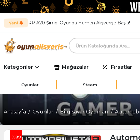
RP A20 Şimdi Oyunda Hemen Alışverişe Başla!
Yeni
Kategoriler
Mağazalar
Fırsatlar
Oyunlar
Steam
Anasayfa
Oyunlar
Bilgisayar Oyunları
Automobil
Automo
%89