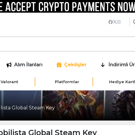
Alım İlanları
Çekilişler
İndirimli Ü
Valorant
Platformlar
Hediye Kartl
ista Global Steam Key
bilista Global Steam Key