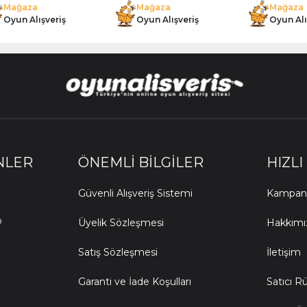
Mağaza
Mağaza
Mağaza
Oyun Alışveriş
Oyun Alışveriş
Oyun Alı
NLER
ÖNEMLI BILGILER
HIZLI
Güvenli Alışveriş Sistemi
Kampany
P
Üyelik Sözleşmesi
Hakkımı
Satış Sözleşmesi
İletişim
Garanti ve İade Koşulları
Satıcı R