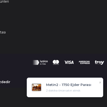
ünleri
m
tası
zdedir
×
×
×
×
×
×
×
×
×
×
×
×
×
×
×
×
×
×
×
×
×
×
×
×
×
×
×
×
×
×
×
×
×
×
×
×
×
×
×
×
×
×
×
×
×
×
×
×
×
×
×
×
×
×
×
×
×
×
×
×
×
×
×
×
×
×
×
×
×
×
×
×
×
×
×
×
×
×
×
×
Metin2 - 1750 Ejder Parası
2 dakika önce satın alındı.