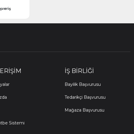
şveriş
 ERIŞIM
İŞ BIRLIĞI
alar
Bayilik Başvurusu
zda
Tedarikçi Başvurusu
Mağaza Başvurusu
ütbe Sistemi