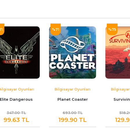
71
%71
%75
Bilgisayar Oyunları
Bilgisayar Oyunları
Bilgisayar
Elite Dangerous
Planet Coaster
Survivi
347.00 TL
693.00 TL
518.2
99.63 TL
199.90 TL
129.