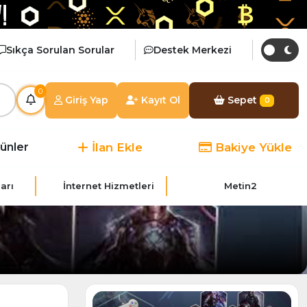
Sıkça Sorulan Sorular
Destek Merkezi
0
Giriş Yap
Kayıt Ol
Sepet
0
İlan Ekle
Bakiye Yükle
rünler
arı
İnternet Hizmetleri
Metin2