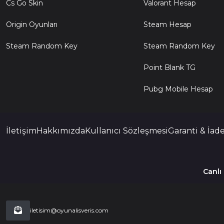
Cs Go Skin
Valorant Hesap
Origin Oyunları
Steam Hesap
Steam Random Key
Steam Random Key
Point Blank TG
Pubg Mobile Hesap
İletişim
Hakkımızda
Kullanıcı Sözleşmesi
Garanti & İade
Canlı
iletisim@oyunalisveris.com