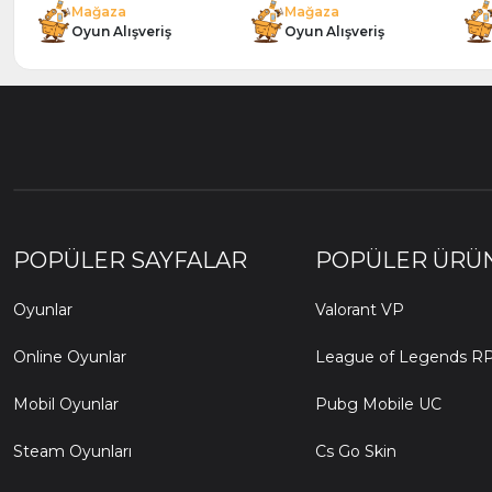
Mağaza
Mağaza
Oyun Alışveriş
Oyun Alışveriş
POPÜLER SAYFALAR
POPÜLER ÜRÜ
Oyunlar
Valorant VP
Online Oyunlar
League of Legends R
Mobil Oyunlar
Pubg Mobile UC
Steam Oyunları
Cs Go Skin