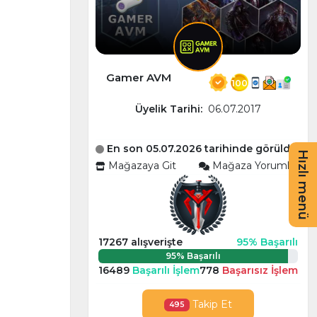
Gamer AVM
100
Üyelik Tarihi:
06.07.2017
En son 05.07.2026 tarihinde görüldü
Hızlı menü
Mağazaya Git
Mağaza Yorumları
17267 alışverişte
95% Başarılı
95% Başarılı
16489
Başarılı İşlem
778
Başarısız İşlem
Takip Et
495