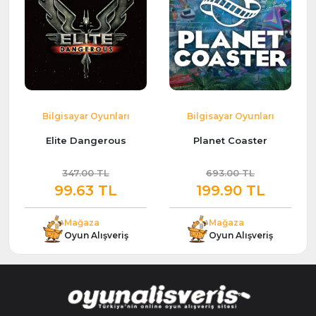
Bilgisayar Oyunları
Bilgisayar Oyunları
Elite Dangerous
Planet Coaster
347.00 TL
693.00 TL
99.63 TL
199.90 TL
Mağaza
Mağaza
Oyun Alışveriş
Oyun Alışveriş