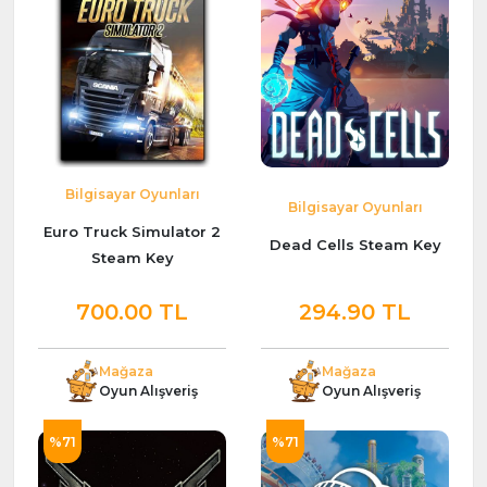
Bilgisayar Oyunları
Bilgisayar Oyunları
Euro Truck Simulator 2
Dead Cells Steam Key
Steam Key
700.00 TL
294.90 TL
Mağaza
Mağaza
Oyun Alışveriş
Oyun Alışveriş
%71
%71