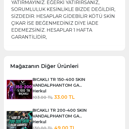
YATIRMAYINIZ. EĞERKİ YATIRIRSANIZ,
SORUMLULUK KESİNLİKLE BİZDE DEĞİLDİR,
SİZDEDİR. HESAPLAR GİDEBİLİR KÖTÜ SKİN
ÇIKAR İSE BEĞENMEDİNİZ DİYE İADE
EDEMEZSİNİZ. HESAPLAR 1 HAFTA
GARANTİLİDİR,
Mağazanın Diğer Ürünleri
BICAKLI TR 150-400 SKIN
VANDALPHANTOM GA...
Herkul
33.00 TL
103.00 TL
BICAKLI TR 200-400 SKIN
VANDALPHANTOM GA...
Herkul
49.00 TL
130.00 TL