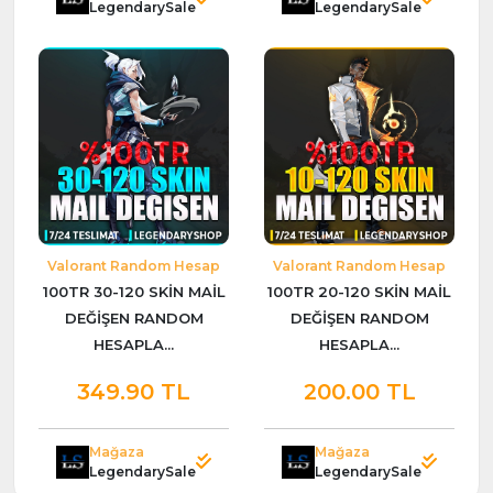
LegendarySale
LegendarySale
Valorant Random Hesap
Valorant Random Hesap
100TR 30-120 SKİN MAİL
100TR 20-120 SKİN MAİL
DEĞİŞEN RANDOM
DEĞİŞEN RANDOM
HESAPLA...
HESAPLA...
349.90 TL
200.00 TL
Mağaza
Mağaza
LegendarySale
LegendarySale