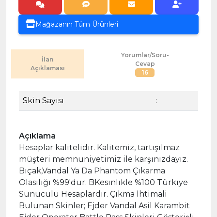
Mağazanın Tüm Ürünleri
Yorumlar/Soru-
İlan
Cevap
Açıklaması
16
Skin Sayısı
:
Açıklama
Hesaplar kalitelidir. Kalitemiz, tartışılmaz
müşteri memnuniyetimiz ile karşınızdayız.
Bıçak,Vandal Ya Da Phantom Çıkarma
Olasılığı %99'dur. BKesinlikle %100 Türkiye
Sunuculu Hesaplardır. Çıkma İhtimali
Bulunan Skinler; Ejder Vandal Asil Karambit