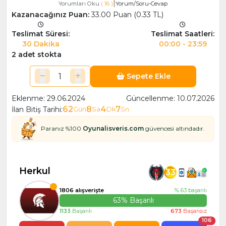
|
Yorumları Oku
( 16 )
Yorum/Soru-Cevap
Kazanacağınız Puan:
33.00 Puan (0.33 TL)
Teslimat Süresi:
Teslimat Saatleri:
30 Dakika
00:00 - 23:59
2 adet stokta
Sepete Ekle
Eklenme: 29.06.2024
Güncellenme: 10.07.2026
62
8
4
7
İlan Bitiş Tarihi:
Gün
Sa
Dk
Sn
Paranız %100
Oyunalisveris.com
güvencesi altındadır.
Herkul
33
1806 alışverişte
% 63 başarılı
63% Başarılı
1133
Başarılı
673
Başarısız
106