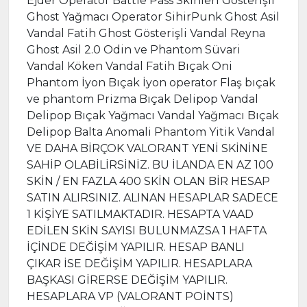
Ejder Operator Battle Pass Skinleri Gösterişli
Ghost Yağmacı Operator SihirPunk Ghost Asil
Vandal Fatih Ghost Gösterişli Vandal Reyna
Ghost Asil 2.0 Odin ve Phantom Süvari
Vandal Köken Vandal Fatih Bıçak Oni
Phantom İyon Bıçak İyon operator Flaş bıçak
ve phantom Prizma Bıçak Delipop Vandal
Delipop Bıçak Yağmacı Vandal Yağmacı Bıçak
Delipop Balta Anomali Phantom Yitik Vandal
VE DAHA BİRÇOK VALORANT YENİ SKİNİNE
SAHİP OLABİLİRSİNİZ. BU İLANDA EN AZ 100
SKİN / EN FAZLA 400 SKİN OLAN BİR HESAP
SATIN ALIRSINIZ. ALINAN HESAPLAR SADECE
1 KİŞİYE SATILMAKTADIR. HESAPTA VAAD
EDİLEN SKİN SAYISI BULUNMAZSA 1 HAFTA
İÇİNDE DEĞİŞİM YAPILIR. HESAP BANLI
ÇIKAR İSE DEĞİŞİM YAPILIR. HESAPLARA
BAŞKASI GİRERSE DEĞİŞİM YAPILIR.
HESAPLARA VP (VALORANT POİNTS)