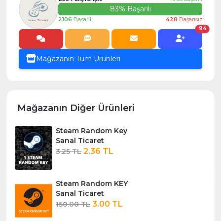
83% Başarılı
2106
Başarılı
428
Başarısız
94
Mağazanın Tüm Ürünleri
Mağazanın Diğer Ürünleri
Steam Random Key
Sanal Ticaret
2.36 TL
3.25 TL
Steam Random KEY
Sanal Ticaret
3.00 TL
150.00 TL