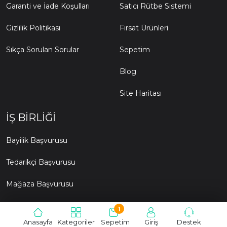
Garanti ve İade Koşulları
Satıcı Rütbe Sistemi
Gizlilik Politikası
Fırsat Ürünleri
Sıkça Sorulan Sorular
Sepetim
Blog
Site Haritası
İŞ BIRLIĞI
Bayilik Başvurusu
Tedarikçi Başvurusu
Mağaza Başvurusu
1
© 2015- 2026 oyunalisveris.com Tüm hakları saklıdır.
Anasayfa
Kategoriler
Sepetim
Giriş
Destek