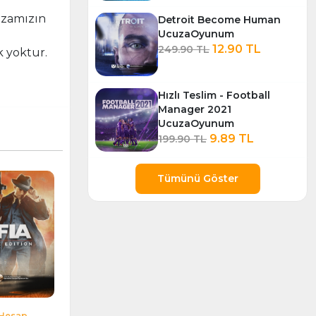
azamızın
Detroit Become Human
UcuzaOyunum
12.90 TL
249.90 TL
k yoktur.
Hızlı Teslim - Football
Manager 2021
UcuzaOyunum
9.89 TL
199.90 TL
Tümünü Göster
Hesap