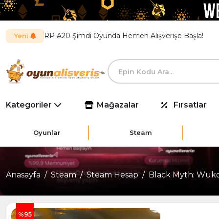
RP A20 Şimdi Oyunda Hemen Alışverişe Başla!
Yeni
Kategoriler
Mağazalar
Fırsatlar
Oyunlar
Steam
Anasayfa
Steam
Steam Hesap
Black Myth: Wuk
%95