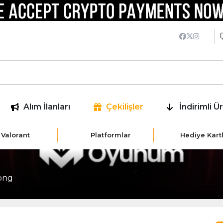
Alım İlanları
Çekilişler
İndirimli Ü
Valorant
Platformlar
Hediye Kartl
ong