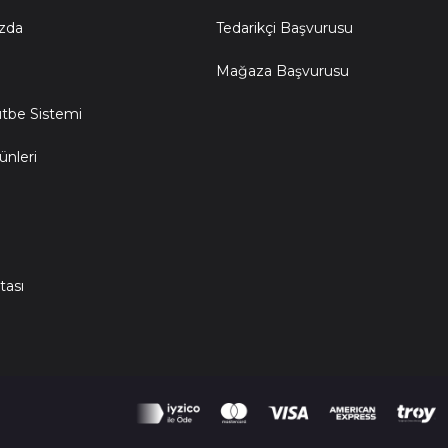
zda
Tedarikçi Başvurusu
Mağaza Başvurusu
ütbe Sistemi
ünleri
m
tası