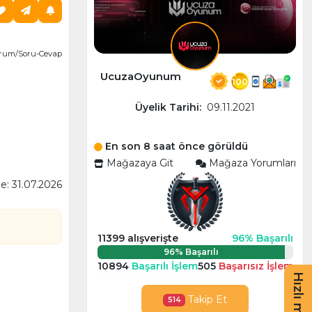
rum/Soru-Cevap
UcuzaOyunum
100
Üyelik Tarihi:
09.11.2021
En son 8 saat önce görüldü
Mağazaya Git
Mağaza Yorumları
: 31.07.2026
11399 alışverişte
96% Başarılı
96% Başarılı
10894
Başarılı İşlem
505
Başarısız İşlem
Hızlı menü
Takip Et
514