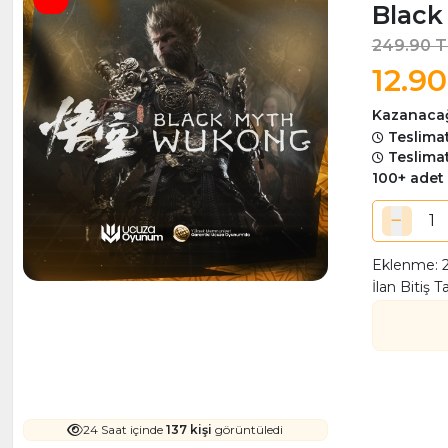
Black
249.90 T
12.90
Kazanacağ
Teslimat
Teslimat
100+ adet
Eklenme: 2
İlan Bitiş Ta
24 Saat içinde
137 kişi
görüntüledi