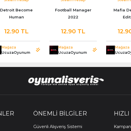
Detroit Become
Football Manager
Mafia De
Human
2022
Edit
12.90 TL
12.90 TL
12.9
Mağaza
Mağaza
Mağaza
UcuzaOyunum
UcuzaOyunum
UcuzaO
NLER
ÖNEMLI BILGILER
HIZLI
Güvenli Alışveriş Sistemi
Kampany