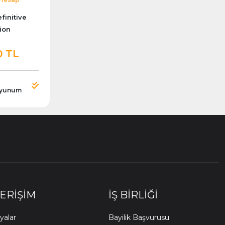
finitive
ion
0 TL
yunum
 ERIŞIM
İŞ BIRLIĞI
alar
Bayilik Başvurusu