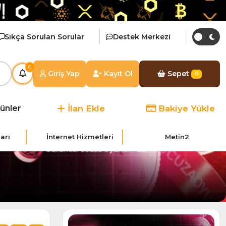
Sıkça Sorulan Sorular
Destek Merkezi
0
Giriş Yap
Kayıt Ol
Sepet
0
İlan Ekle
Bakiye Yükle
rünler
arı
İnternet Hizmetleri
Metin2