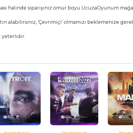
ması halinde siparişiniz ömür boyu UcuzaOyunum mağ
n alabilirsiniz, ‘Çevrimiçi’ olmamızı beklemenize gere
yeterlidir.
Steam Hesap
Steam Hesap
Steam 