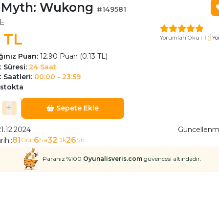
 Myth: Wukong
#149581
L
 TL
|
Yorumları Oku
( 1 )
Yo
ınız Puan:
12.90 Puan (0.13 TL)
 Süresi:
24 Saat
 Saatleri:
00:00 - 23:59
 stokta
Sepete Ekle
1.12.2024
Güncellenme
81
6
32
25
rihi:
Gün
Sa
Dk
Sn
Paranız %100
Oyunalisveris.com
güvencesi altındadır.