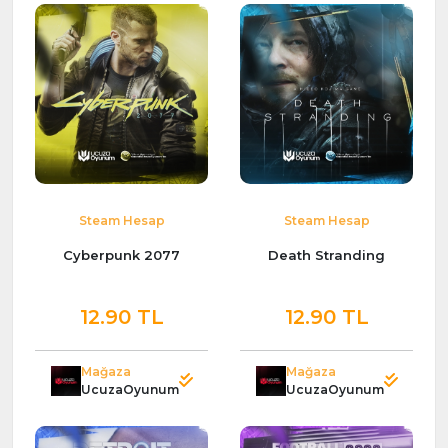
Steam Hesap
Steam Hesap
Cyberpunk 2077
Death Stranding
12.90 TL
12.90 TL
Mağaza
Mağaza
UcuzaOyunum
UcuzaOyunum