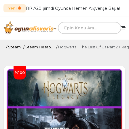
RP A20 Şimdi Oyunda Hemen Alışverişe Başla!
Yeni
Steam
Steam Hesap...
Hogwarts + The Last Of Us Part 2 + Ra
%100