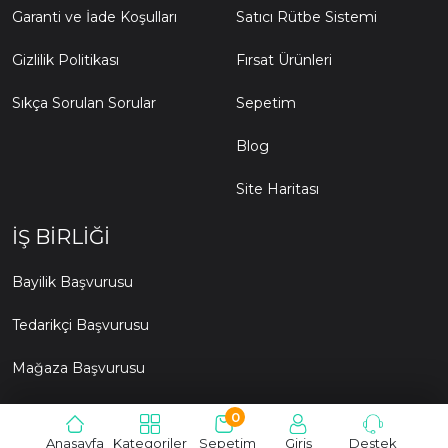
Garanti ve İade Koşulları
Satıcı Rütbe Sistemi
Gizlilik Politikası
Fırsat Ürünleri
Sıkça Sorulan Sorular
Sepetim
Blog
Site Haritası
İŞ BIRLIĞI
Bayilik Başvurusu
Tedarikçi Başvurusu
Mağaza Başvurusu
0
© 2015- 2026 oyunalisveris.com Tüm hakları saklıdır.
Anasayfa
Kategoriler
Sepetim
Giriş
Destek