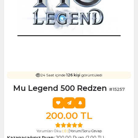
24 Saat içinde
126 kişi
görüntüledi
Mu Legend 500 Redzen
#15257
200.00 TL
|
Yorumları Oku
( 0 )
Yorum/Soru-Cevap
Kazanacağınız Puan:
200.00 Puan (2.00 TL)