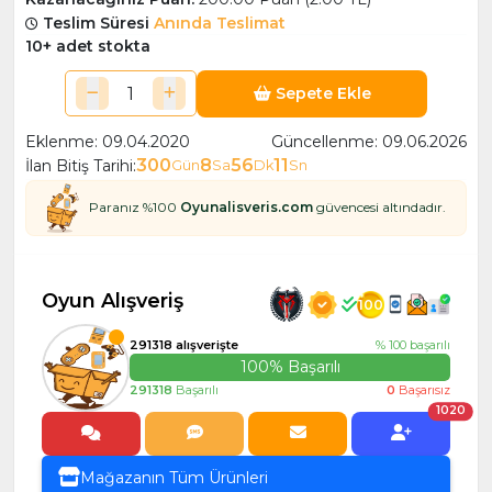
Teslim Süresi
Anında Teslimat
10+ adet stokta
Sepete Ekle
Eklenme: 09.04.2020
Güncellenme: 09.06.2026
300
8
56
11
İlan Bitiş Tarihi:
Gün
Sa
Dk
Sn
Paranız %100
Oyunalisveris.com
güvencesi altındadır.
Oyun Alışveriş
100
291318 alışverişte
% 100 başarılı
100% Başarılı
291318
Başarılı
0
Başarısız
1020
Mağazanın Tüm Ürünleri