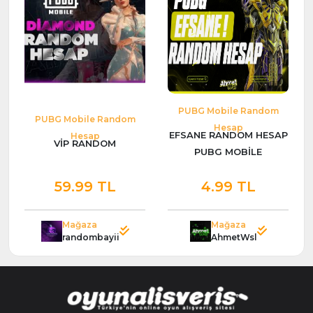
PUBG Mobile Random
PUBG Mobile Random
Hesap
EFSANE RANDOM HESAP
Hesap
VİP RANDOM
PUBG MOBİLE
59.99 TL
4.99 TL
Mağaza
Mağaza
randombayii
AhmetWsl