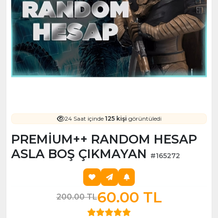
24 Saat içinde
125 kişi
görüntüledi
PREMİUM++ RANDOM HESAP
ASLA BOŞ ÇIKMAYAN
#165272
60.00 TL
200.00 TL