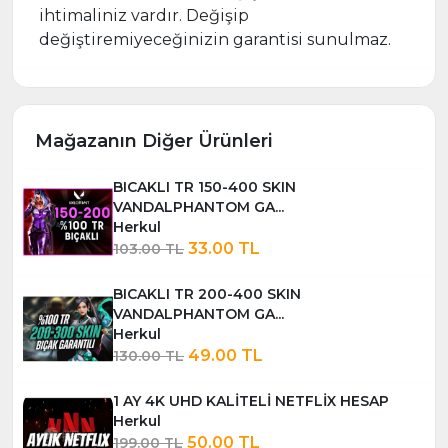
ihtimaliniz vardır. Değişip
değiştiremiyeceğinizin garantisi sunulmaz.
Mağazanın Diğer Ürünleri
BICAKLI TR 150-400 SKIN
VANDALPHANTOM GA...
Herkul
33.00 TL
103.00 TL
BICAKLI TR 200-400 SKIN
VANDALPHANTOM GA...
Herkul
49.00 TL
130.00 TL
1 AY 4K UHD KALİTELİ NETFLİX HESAP
Herkul
50.00 TL
199.00 TL