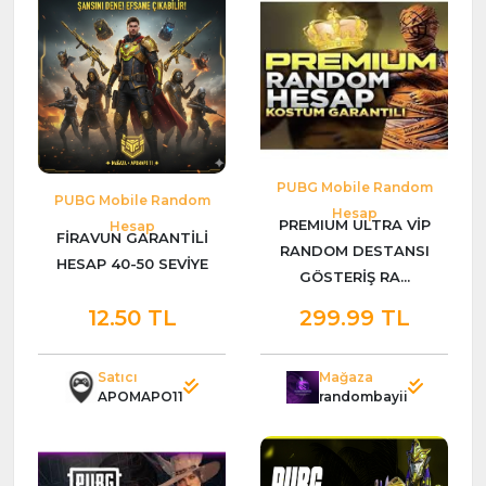
PUBG Mobile Random
PUBG Mobile Random
Hesap
PREMIUM ULTRA VİP
Hesap
FİRAVUN GARANTİLİ
RANDOM DESTANSI
HESAP 40-50 SEVİYE
GÖSTERİŞ RA...
12.50 TL
299.99 TL
Satıcı
Mağaza
APOMAPO11
randombayii