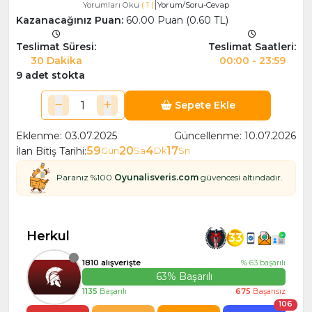
|
Yorumları Oku
( 1 )
Yorum/Soru-Cevap
Kazanacağınız Puan:
60.00 Puan (0.60 TL)
Teslimat Süresi:
Teslimat Saatleri:
30 Dakika
00:00 - 23:59
9 adet stokta
Sepete Ekle
Eklenme: 03.07.2025
Güncellenme: 10.07.2026
59
20
4
16
İlan Bitiş Tarihi:
Gün
Sa
Dk
Sn
Paranız %100
Oyunalisveris.com
güvencesi altındadır.
Herkul
33
1810 alışverişte
% 63 başarılı
63% Başarılı
1135
Başarılı
675
Başarısız
106