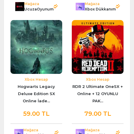
Mağaza
Mağaza
UcuzaOyunum
Xbox Dükkanım
Xbox Hesap
Xbox Hesap
Hogwarts Legacy
RDR 2 Ultimate OneSX +
Deluxe Edition SX
Online + 12 OYUNLU
Online İade...
PAK...
59.00 TL
79.00 TL
Mağaza
Mağaza