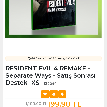
24 Saat içinde
130 kişi
görüntüledi
RESIDENT EVIL 4 REMAKE -
Separate Ways - Satış Sonrası
Destek -XS
#130094
199.90 TL
1,100.00 TL