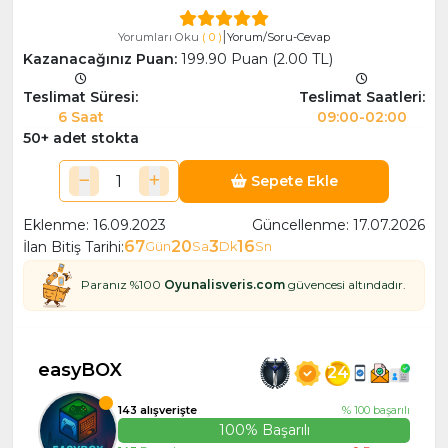
|
Yorumları Oku
( 0 )
Yorum/Soru-Cevap
Kazanacağınız Puan:
199.90 Puan (2.00 TL)
Teslimat Süresi:
Teslimat Saatleri:
6 Saat
09:00-02:00
50+ adet stokta
Sepete Ekle
Eklenme: 16.09.2023
Güncellenme: 17.07.2026
67
20
3
15
İlan Bitiş Tarihi:
Gün
Sa
Dk
Sn
Paranız %100
Oyunalisveris.com
güvencesi altındadır.
easyBOX
24
143 alışverişte
% 100 başarılı
100% Başarılı