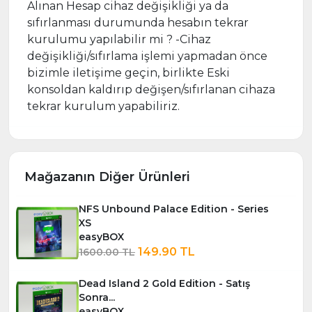
Alınan Hesap cihaz değişikliği ya da
sıfırlanması durumunda hesabın tekrar
kurulumu yapılabilir mi ? -Cihaz
değişikliği/sıfırlama işlemi yapmadan önce
bizimle iletişime geçin, birlikte Eski
konsoldan kaldırıp değişen/sıfırlanan cihaza
tekrar kurulum yapabiliriz.
Mağazanın Diğer Ürünleri
NFS Unbound Palace Edition - Series
XS
easyBOX
149.90 TL
1600.00 TL
Dead Island 2 Gold Edition - Satış
Sonra...
easyBOX