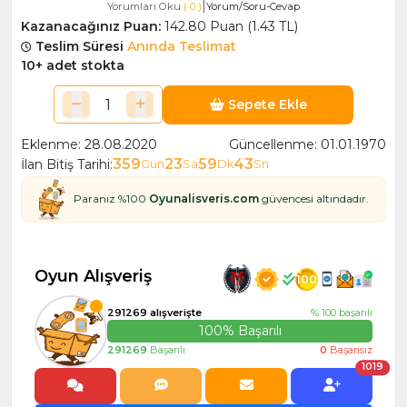
|
Yorumları Oku
( 0 )
Yorum/Soru-Cevap
Kazanacağınız Puan:
142.80 Puan (1.43 TL)
Teslim Süresi
Anında Teslimat
10+ adet stokta
Sepete Ekle
Eklenme: 28.08.2020
Güncellenme: 01.01.1970
359
23
59
43
İlan Bitiş Tarihi:
Gün
Sa
Dk
Sn
Paranız %100
Oyunalisveris.com
güvencesi altındadır.
Oyun Alışveriş
100
291269 alışverişte
% 100 başarılı
100% Başarılı
291269
Başarılı
0
Başarısız
1019