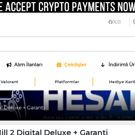
Alım İlanları
Çekilişler
İndirimli Ü
Valorant
Platformlar
Hediye Kartl
tal Deluxe + Garanti
ill 2 Digital Deluxe + Garanti