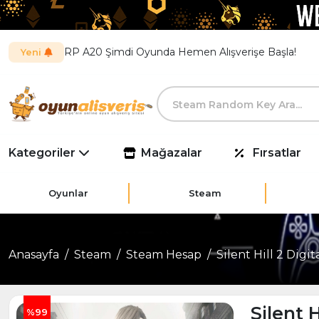
RP A20 Şimdi Oyunda Hemen Alışverişe Başla!
Yeni
Kategoriler
Mağazalar
Fırsatlar
Oyunlar
Steam
Anasayfa
Steam
Steam Hesap
Silent Hill 2 Digi
Silent H
%99