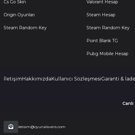
Cs Go Skin
Valorant Hesap
Origin Oyunları
Steam Hesap
Steam Random Key
Steam Random Key
Point Blank TG
Pubg Mobile Hesap
İletişim
Hakkımızda
Kullanıcı Sözleşmesi
Garanti & İade
Canlı
iletisim@oyunalisveris.com