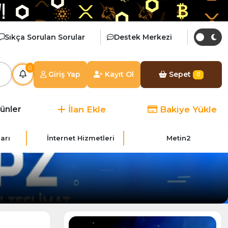
Sıkça Sorulan Sorular
Destek Merkezi
0
Giriş Yap
Kayıt Ol
Sepet
0
İlan Ekle
Bakiye Yükle
rünler
arı
İnternet Hizmetleri
Metin2