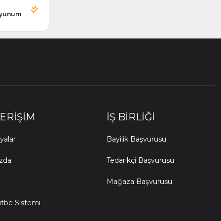
yunum
 ERIŞIM
İŞ BIRLIĞI
alar
Bayilik Başvurusu
zda
Tedarikçi Başvurusu
Mağaza Başvurusu
ütbe Sistemi