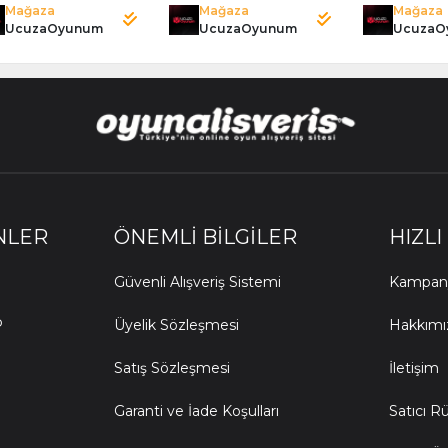
Mağaza
Mağaza
Mağaza
UcuzaOyunum
UcuzaOyunum
UcuzaO
NLER
ÖNEMLI BILGILER
HIZLI
Güvenli Alışveriş Sistemi
Kampany
P
Üyelik Sözleşmesi
Hakkımı
Satış Sözleşmesi
İletişim
Garanti ve İade Koşulları
Satıcı R