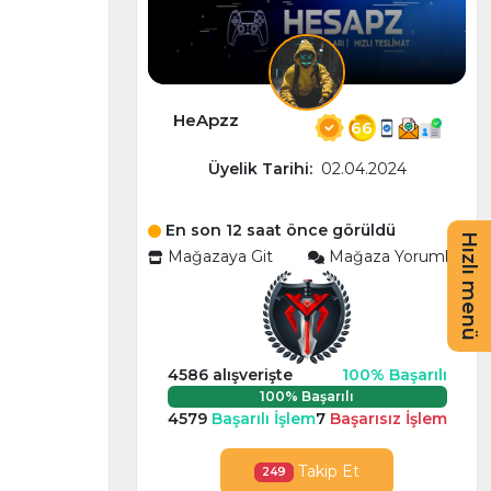
HeApzz
66
Üyelik Tarihi:
02.04.2024
En son 12 saat önce görüldü
Hızlı menü
Mağazaya Git
Mağaza Yorumları
4586 alışverişte
100% Başarılı
100% Başarılı
4579
Başarılı İşlem
7
Başarısız İşlem
Takip Et
249