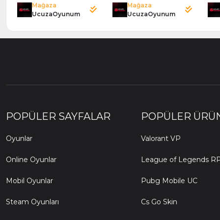
Mağaza
Mağaza
UcuzaOyunum
UcuzaOyunum
POPÜLER SAYFALAR
POPÜLER ÜRÜ
Oyunlar
Valorant VP
Online Oyunlar
League of Legends R
Mobil Oyunlar
Pubg Mobile UC
Steam Oyunları
Cs Go Skin