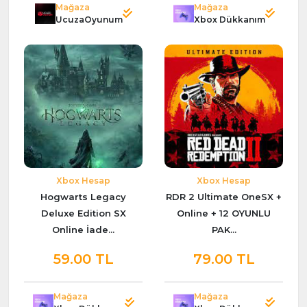
Mağaza
Mağaza
UcuzaOyunum
Xbox Dükkanım
Xbox Hesap
Xbox Hesap
Hogwarts Legacy
RDR 2 Ultimate OneSX +
Deluxe Edition SX
Online + 12 OYUNLU
Online İade...
PAK...
59.00 TL
79.00 TL
Mağaza
Mağaza