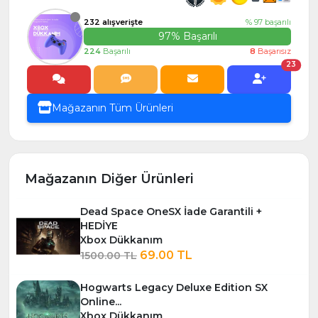
232 alışverişte
% 97 başarılı
97% Başarılı
224
Başarılı
8
Başarısız
23
Mağazanın Tüm Ürünleri
Mağazanın Diğer Ürünleri
Dead Space OneSX İade Garantili +
HEDİYE
Xbox Dükkanım
69.00 TL
1500.00 TL
Hogwarts Legacy Deluxe Edition SX
Online...
Xbox Dükkanım