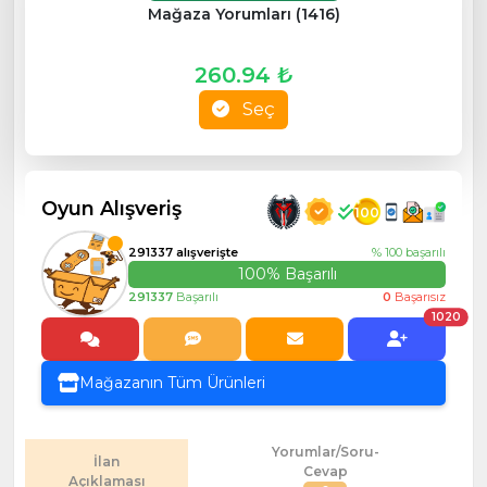
Mağaza Yorumları (1416)
260.94 ₺
Seç
Oyun Alışveriş
100
291337 alışverişte
% 100 başarılı
100% Başarılı
291337
Başarılı
0
Başarısız
1020
Mağazanın Tüm Ürünleri
Yorumlar/Soru-
İlan
Cevap
Açıklaması