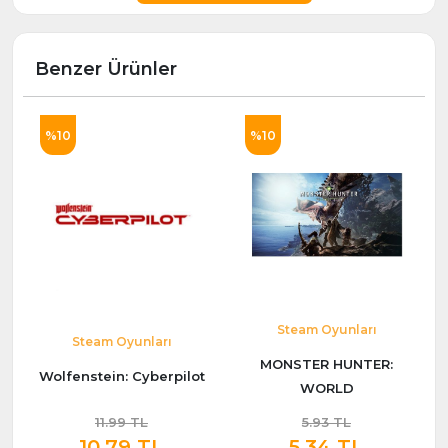
Benzer Ürünler
%10
%10
Steam Oyunları
Steam Oyunları
MONSTER HUNTER:
Wolfenstein: Cyberpilot
WORLD
11.99 TL
5.93 TL
10.79 TL
5.34 TL