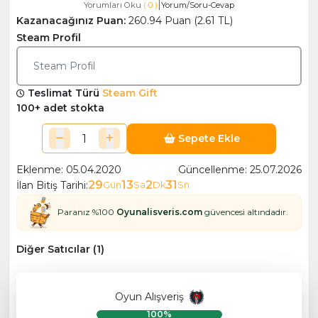
|
Yorumları Oku
( 0 )
Yorum/Soru-Cevap
Kazanacağınız Puan:
260.94 Puan (2.61 TL)
Steam Profil
Steam Profil
Teslimat Türü
Steam Gift
100+ adet stokta
Sepete Ekle
Eklenme: 05.04.2020
Güncellenme: 25.07.2026
29
13
2
31
İlan Bitiş Tarihi:
Gün
Sa
Dk
Sn
Paranız %100
Oyunalisveris.com
güvencesi altındadır.
Diğer Satıcılar (1)
Oyun Alışveriş
100%