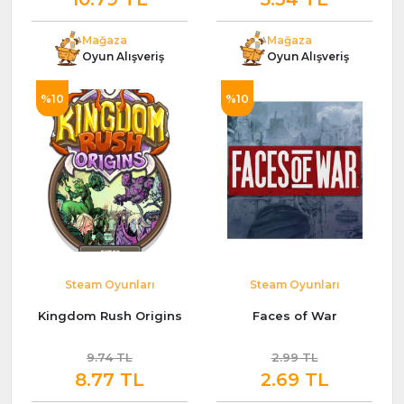
Mağaza
Mağaza
Oyun Alışveriş
Oyun Alışveriş
%10
%10
Steam Oyunları
Steam Oyunları
Kingdom Rush Origins
Faces of War
9.74 TL
2.99 TL
8.77 TL
2.69 TL