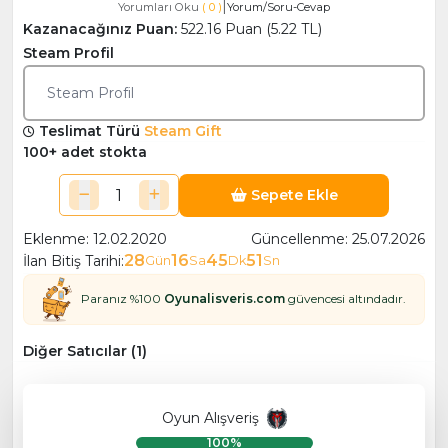
|
Yorumları Oku
( 0 )
Yorum/Soru-Cevap
Kazanacağınız Puan:
522.16 Puan (5.22 TL)
Steam Profil
Steam Profil
Teslimat Türü
Steam Gift
100+ adet stokta
Sepete Ekle
Eklenme: 12.02.2020
Güncellenme: 25.07.2026
28
16
45
51
İlan Bitiş Tarihi:
Gün
Sa
Dk
Sn
Paranız %100
Oyunalisveris.com
güvencesi altındadır.
Diğer Satıcılar (1)
Oyun Alışveriş
100%