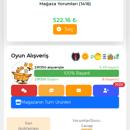
Mağaza Yorumları (1416)
522.16 ₺
Seç
Oyun Alışveriş
100
291350 alışverişte
% 100 başarılı
100% Başarılı
291350
Başarılı
0
Başarısız
1020
Mağazanın Tüm Ürünleri
Yorumlar/Soru-
İlan
Cevap
Açıklaması