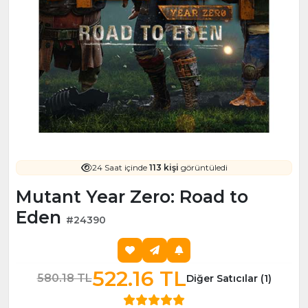
24 Saat içinde
113 kişi
görüntüledi
Mutant Year Zero: Road to
Eden
#24390
522.16 TL
580.18 TL
Diğer Satıcılar (1)