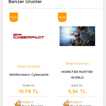
Benzer Ürünler
%10
%10
Steam Oyunları
Steam Oyunları
MONSTER HUNTER:
Wolfenstein: Cyberpilot
WORLD
11.99 TL
5.93 TL
10.79 TL
5.34 TL
Mağaza
Mağaza