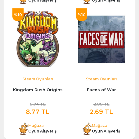
Oyun Alışveriş
Oyun Alışveriş
%10
%10
Steam Oyunları
Steam Oyunları
Kingdom Rush Origins
Faces of War
9.74 TL
2.99 TL
8.77 TL
2.69 TL
Mağaza
Mağaza
Oyun Alışveriş
Oyun Alışveriş